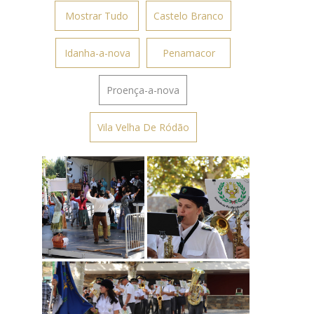
Mostrar Tudo
Castelo Branco
Idanha-a-nova
Penamacor
Proença-a-nova
Vila Velha De Ródão