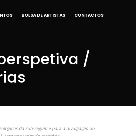
ENTOS
BOLSA DE ARTISTAS
CONTACTOS
 perspetiva /
ias
lógicos da sub-região e para a divulgação do
, caracterizador do território