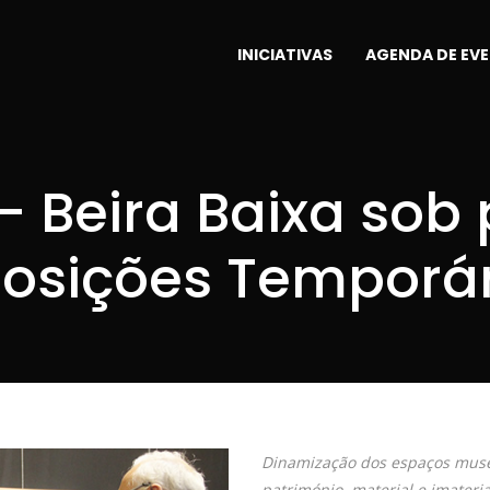
INICIATIVAS
AGENDA DE EV
 – Beira Baixa sob
posições Temporár
Dinamização dos espaços museo
património, material e imaterial