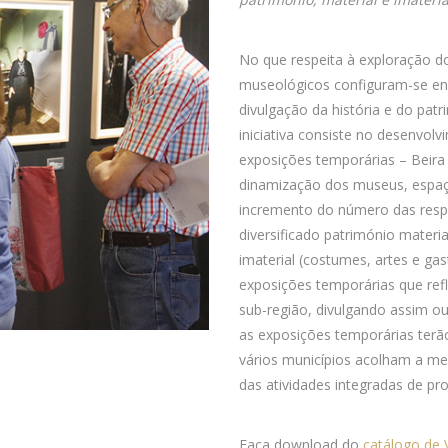
No que respeita à exploração d
museológicos configuram-se en
divulgação da história e do patr
iniciativa consiste no desenvo
exposições temporárias – Beira 
dinamização dos museus, espaço
incremento do número das respe
diversificado património mater
imaterial (costumes, artes e ga
exposições temporárias que refli
sub-região, divulgando assim ou
as exposições temporárias terã
vários municípios acolham a me
das atividades integradas de pro
Faça download do
catálogo de V