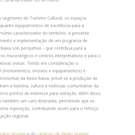
o segmento do Turismo Cultural, os espaços
quanto equipamentos de excelência para a
imónio caracterizador do território. A presente
lvimento e implementação de um programa de
Baixa sob perspetiva – que contribua para a
s museológicos e centros interpretativos e para o
tivas visitas. Tendo em consideração o
ial (monumentos, imóveis e equipamentos) e
stronomia) da Beira Baixa, prevê-se a produção de
tam a história, cultura e vivências comunitárias da
tros pontos de interesse para visitação. Além disso,
o também um cariz itinerante, permitindo que os
sma exposição, contribuindo assim para o reforço
jeção regional.
alter Vinagre
e do
catálogo de Pedro Martins.